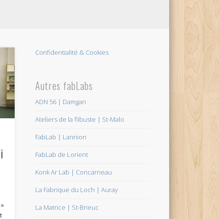
Confidentialité & Cookies
Autres fabLabs
ADN 56 | Damgan
Ateliers de la flibuste | St-Malo
FabLab | Lannion
i
FabLab de Lorient
Konk Ar Lab | Concarneau
La Fabrique du Loch | Auray
 »
La Matrice | St-Brieuc
t