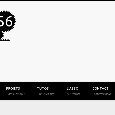
MakerSpace56
PROJETS
TUTOS
L’ASSO
CONTACT
…des membres
…DIY bien sûr!
Les statuts
Contactez-nous