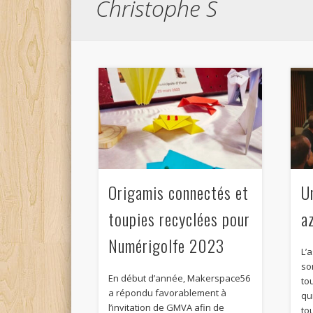
Christophe S
Origamis connectés et
U
toupies recyclées pour
a
Numérigolfe 2023
L’
so
En début d’année, Makerspace56
to
a répondu favorablement à
qui
l’invitation de GMVA afin de
to