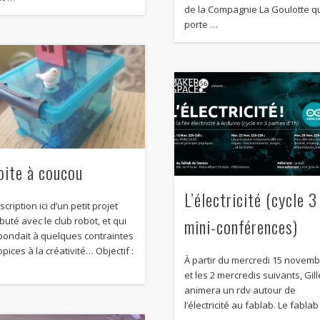
de la Compagnie La Goulotte q
porte …
oite à coucou
L’électricité (cycle 3
cription ici d’un petit projet
mini-conférences)
buté avec le club robot, et qui
pondait à quelques contraintes
pices à la créativité… Objectif :
À partir du mercredi 15 novem
et les 2 mercredis suivants, Gil
animera un rdv autour de
l’électricité au fablab. Le fabla