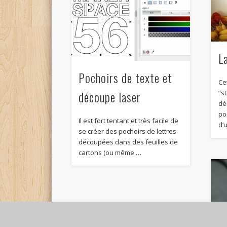
L
Pochoirs de texte et
Ce
découpe laser
“s
dé
po
Il est fort tentant et très facile de
d’
se créer des pochoirs de lettres
découpées dans des feuilles de
cartons (ou même …