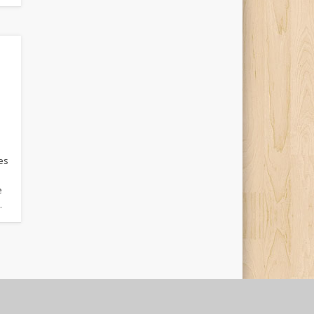
es
e
…