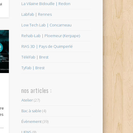
La Vilaine Bidouille | Redon
ui
LabFab | Rennes
Low Tech Lab | Concarneau
Rehab-Lab | Ploemeur (Kerpape)
RIAS 3D | Pays de Quimperlé
TéléFab | Brest
TyFab | Brest
nos articles :
Atelier
(27)
bre
Bac à sable
(4)
les
Évènement
(39)
b …
LIENS
(8)