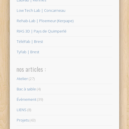
LabFab | Rennes
Low Tech Lab | Concarneau
Rehab-Lab | Ploemeur (Kerpape)
RIAS 3D | Pays de Quimperlé
TéléFab | Brest
TyFab | Brest
nos articles :
Atelier
(27)
Bac à sable
(4)
Évènement
(39)
LIENS
(8)
Projets
(43)