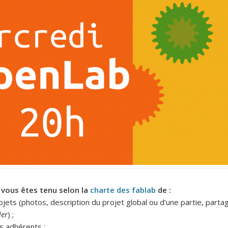
, vous êtes tenu selon la
charte des fablab
de :
ojets (photos, description du projet global ou d’une partie, parta
der
) ;
s adhérents ;