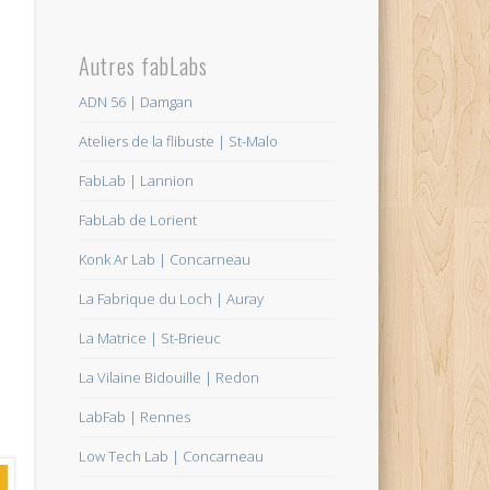
Autres fabLabs
ADN 56 | Damgan
Ateliers de la flibuste | St-Malo
FabLab | Lannion
FabLab de Lorient
Konk Ar Lab | Concarneau
La Fabrique du Loch | Auray
La Matrice | St-Brieuc
La Vilaine Bidouille | Redon
LabFab | Rennes
Low Tech Lab | Concarneau