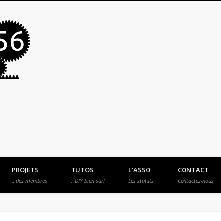
MakerSpace56
PROJETS
TUTOS
L’ASSO
CONTACT
…des membres
…DIY bien sûr!
Les statuts
Contactez-nous