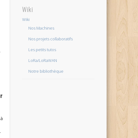
Wiki
Wiki
Nos Machines
Nos projets collaboratifs
Les petits tutos
,
LoRa/LoRaWAN
Notre bibliothèque
r
 à
r