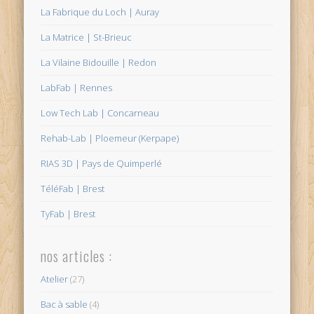
La Fabrique du Loch | Auray
La Matrice | St-Brieuc
La Vilaine Bidouille | Redon
LabFab | Rennes
Low Tech Lab | Concarneau
Rehab-Lab | Ploemeur (Kerpape)
RIAS 3D | Pays de Quimperlé
TéléFab | Brest
TyFab | Brest
nos articles :
Atelier
(27)
Bac à sable
(4)