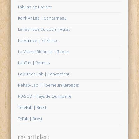
FabLab de Lorient
Konk Ar Lab | Concarneau
La Fabrique du Loch | Auray
La Matrice | St-Brieuc
La Vilaine Bidouille | Redon
LabFab | Rennes
Low Tech Lab | Concarneau
Rehab-Lab | Ploemeur (Kerpape)
RIAS 3D | Pays de Quimperlé
TéléFab | Brest
TyFab | Brest
nos articles :