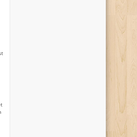
st
êt
n