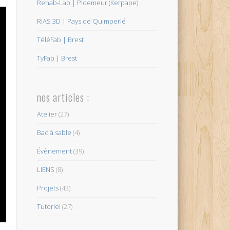
Rehab-Lab | Ploemeur (Kerpape)
RIAS 3D | Pays de Quimperlé
TéléFab | Brest
TyFab | Brest
nos articles :
Atelier
(27)
Bac à sable
(4)
Évènement
(39)
LIENS
(8)
Projets
(43)
Tutoriel
(27)