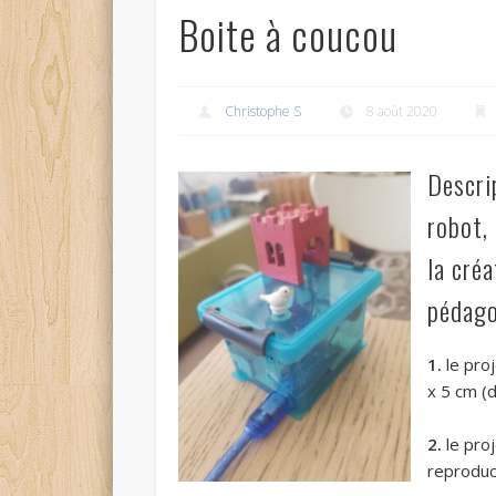
Boite à coucou
Christophe S
8 août 2020
Descrip
robot,
la créa
pédago
1.
le proj
x 5 cm (
2.
le pro
reproduc