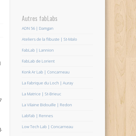
Autres fabLabs
ADN 56 | Damgan
Ateliers de la flibuste | St-Malo
FabLab | Lannion
à
FabLab de Lorient
Konk Ar Lab | Concarneau
La Fabrique du Loch | Auray
La Matrice | St-Brieuc
7
La Vilaine Bidouille | Redon
LabFab | Rennes
Low Tech Lab | Concarneau
.