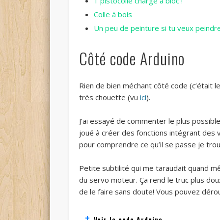
1 pistocolle chargé à bloc !
Colle à bois
Un peu de peinture si tu veux peindr
Côté code Arduino
Rien de bien méchant côté code (c’était le 
très chouette (vu
ici
).
J’ai essayé de commenter le plus possible
joué à créer des fonctions intégrant des
pour comprendre ce qu’il se passe je trou
Petite subtilité qui me taraudait quand mê
du servo moteur. Ça rend le truc plus doux,
de le faire sans doute! Vous pouvez dérou
Voir le code Arduino