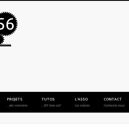
MakerSpace56
PROJETS
TUTOS
L’ASSO
CONTACT
…des membres
…DIY bien sûr!
Les statuts
Contactez-nous