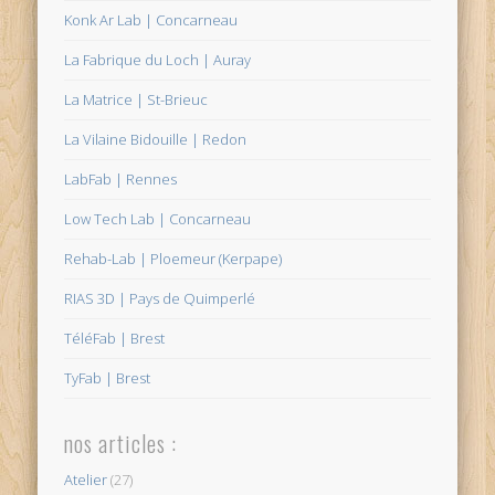
Konk Ar Lab | Concarneau
La Fabrique du Loch | Auray
La Matrice | St-Brieuc
La Vilaine Bidouille | Redon
LabFab | Rennes
Low Tech Lab | Concarneau
Rehab-Lab | Ploemeur (Kerpape)
RIAS 3D | Pays de Quimperlé
TéléFab | Brest
TyFab | Brest
nos articles :
Atelier
(27)