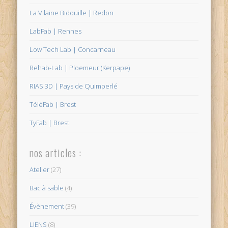
La Vilaine Bidouille | Redon
LabFab | Rennes
Low Tech Lab | Concarneau
Rehab-Lab | Ploemeur (Kerpape)
RIAS 3D | Pays de Quimperlé
TéléFab | Brest
TyFab | Brest
nos articles :
Atelier
(27)
Bac à sable
(4)
Évènement
(39)
LIENS
(8)