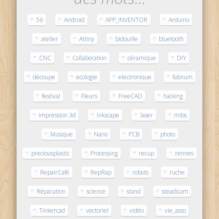
56
Android
APP_INVENTOR
Arduino
atelier
Attiny
bidouille
bluetooth
CNC
Collaboration
céramique
DIY
découpe
ecologie
electronique
fabnum
festival
Fleurs
FreeCAD
hacking
impression 3d
inkscape
laser
mibs
Musique
Nano
PCB
photo
preciousplastic
Processing
recup
rennes
RepairCafé
RepRap
robots
ruche
Réparation
science
stand
steadicam
Tinkercad
vectoriel
vidéo
vie_asso