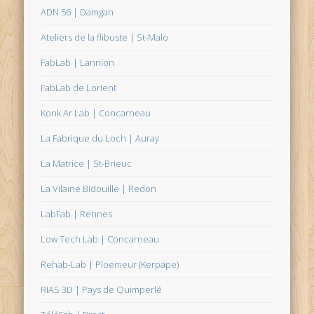
ADN 56 | Damgan
Ateliers de la flibuste | St-Malo
FabLab | Lannion
FabLab de Lorient
Konk Ar Lab | Concarneau
La Fabrique du Loch | Auray
La Matrice | St-Brieuc
La Vilaine Bidouille | Redon
LabFab | Rennes
Low Tech Lab | Concarneau
Rehab-Lab | Ploemeur (Kerpape)
RIAS 3D | Pays de Quimperlé