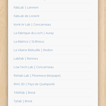
FabLab | Lannion
FabLab de Lorient
Konk Ar Lab | Concarneau
La Fabrique du Loch | Auray
La Matrice | St-Brieuc
La Vilaine Bidouille | Redon
LabFab | Rennes
Low Tech Lab | Concarneau
Rehab-Lab | Ploemeur (Kerpape)
RIAS 3D | Pays de Quimperlé
TéléFab | Brest
TyFab | Brest