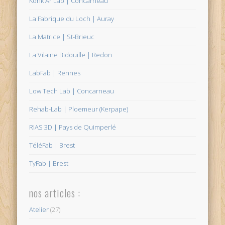
Konk Ar Lab | Concarneau
La Fabrique du Loch | Auray
La Matrice | St-Brieuc
La Vilaine Bidouille | Redon
LabFab | Rennes
Low Tech Lab | Concarneau
Rehab-Lab | Ploemeur (Kerpape)
RIAS 3D | Pays de Quimperlé
TéléFab | Brest
TyFab | Brest
nos articles :
Atelier
(27)