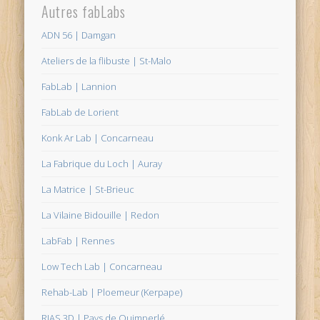
Autres fabLabs
ADN 56 | Damgan
Ateliers de la flibuste | St-Malo
FabLab | Lannion
FabLab de Lorient
Konk Ar Lab | Concarneau
La Fabrique du Loch | Auray
La Matrice | St-Brieuc
La Vilaine Bidouille | Redon
LabFab | Rennes
Low Tech Lab | Concarneau
Rehab-Lab | Ploemeur (Kerpape)
RIAS 3D | Pays de Quimperlé