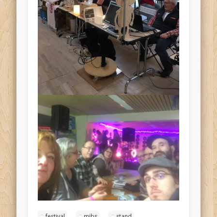
festival
mibs
stand