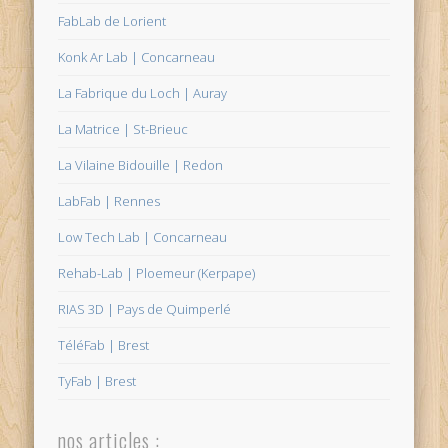
FabLab de Lorient
Konk Ar Lab | Concarneau
La Fabrique du Loch | Auray
La Matrice | St-Brieuc
La Vilaine Bidouille | Redon
LabFab | Rennes
Low Tech Lab | Concarneau
Rehab-Lab | Ploemeur (Kerpape)
RIAS 3D | Pays de Quimperlé
TéléFab | Brest
TyFab | Brest
nos articles :