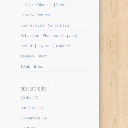
La Vilaine Bidouille | Redon
LabFab | Rennes
Low Tech Lab | Concarneau
Rehab-Lab | Ploemeur (Kerpape)
RIAS 3D | Pays de Quimperlé
TéléFab | Brest
TyFab | Brest
nos articles :
Atelier
(27)
Bac à sable
(4)
Évènement
(39)