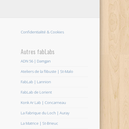
Confidentialité & Cookies
Autres fabLabs
ADN 56 | Damgan
Ateliers de la flibuste | St-Malo
FabLab | Lannion
FabLab de Lorient
Konk Ar Lab | Concarneau
La Fabrique du Loch | Auray
La Matrice | St-Brieuc