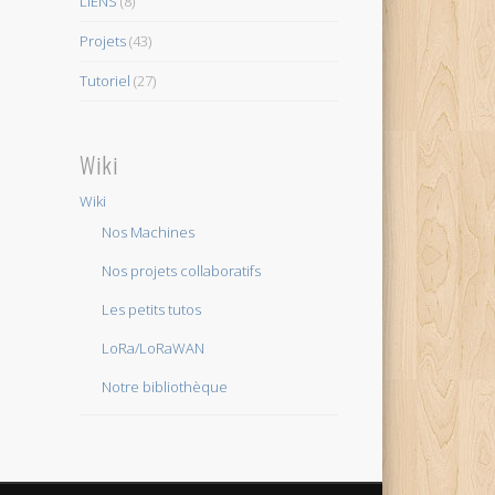
LIENS
(8)
Projets
(43)
Tutoriel
(27)
Wiki
Wiki
Nos Machines
Nos projets collaboratifs
Les petits tutos
LoRa/LoRaWAN
Notre bibliothèque