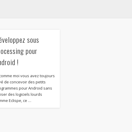
éveloppez sous
rocessing pour
ndroid !
 comme moi vous avez toujours
vé de concevoir des petits
ogrammes pour Android sans
liser des logiciels lourds
mme Eclispe, ce …