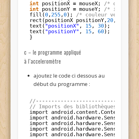
int
positionX 
=
mouseX; 
/* on récup
int
positionY 
=
mouseY; 
/* idem mai
fill(
0
,
255
,
0
); 
/* couleur verte pou
rect(positionX positionY,
20
,
20
); 
/*
text(
"positionX"
, 
15
, 
30
);
text(
"positionY"
, 
15
, 
60
);
}
c – le programme appliqué
à l’acceleromètre
ajoutez le code ci dessous au
début du programme :
//---------------------------------
// Imports des bibliothèques pour u
import android.content.Context;
import android.hardware.Sensor;
import android.hardware.SensorEvent
import android.hardware.SensorManag
import android.hardware.SensorEvent