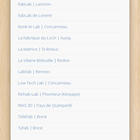
FabLab | Lannion
FabLab de Lorient
Konk Ar Lab | Concarneau
La Fabrique du Loch | Auray
La Matrice | St-Brieuc
La Vilaine Bidouille | Redon
LabFab | Rennes
Low Tech Lab | Concarneau
Rehab-Lab | Ploemeur (Kerpape)
RIAS 3D | Pays de Quimperlé
TéléFab | Brest
TyFab | Brest