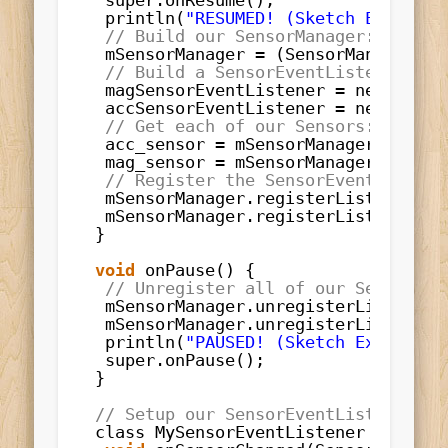
super.onResume();
println(
"RESUMED! (Sketch Entered.
// Build our SensorManager:
mSensorManager 
=
(SensorManager)ge
// Build a SensorEventListener for
magSensorEventListener 
=
new MySen
accSensorEventListener 
=
new MySen
// Get each of our Sensors:
acc_sensor 
=
mSensorManager.getDef
mag_sensor 
=
mSensorManager.getDef
// Register the SensorEventListene
mSensorManager.registerListener(ac
mSensorManager.registerListener(ma
}
void
onPause() {
// Unregister all of our SensorEve
mSensorManager.unregisterListener(
mSensorManager.unregisterListener(
println(
"PAUSED! (Sketch Exited...
super.onPause();
}
// Setup our SensorEventListener
class MySensorEventListener impleme