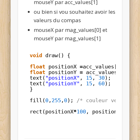
mouseY par acc_values[1]
ou bien si vou souhaitez avoir les
valeurs du compas
mouseX par mag_values[0] et
mouseY par mag_values[1]
void
draw() {
float
positionX 
=
acc_values[
1
] ; 
/*
float
positionY 
=
acc_values[
1
] ; 
/
text(
"positionX"
, 
15
, 
30
);
text(
"positionY"
, 
15
, 
60
);
}
fill(
0
,
255
,
0
); 
/* couleur verte pou
rect(positionX
*
100
, positionY
*
100
,