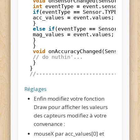
void
onSensorChanged(SensorEvent e
int
eventType 
=
event.sensor.getTy
if
(eventType 
=
=
Sensor.TYPE_ACCELE
acc_values 
=
event.values;
}
else
if
(eventType 
=
=
Sensor.TYPE_M
mag_values 
=
event.values;
}
}
void
onAccuracyChanged(Sensor sens
// do nuthin'...
}
}
//---------------------------------
Réglages
Enfin modifiez votre fonction
Draw pour afficher les valeurs
des capteurs modifiez à votre
convenance :
mouseX par acc_values[0] et