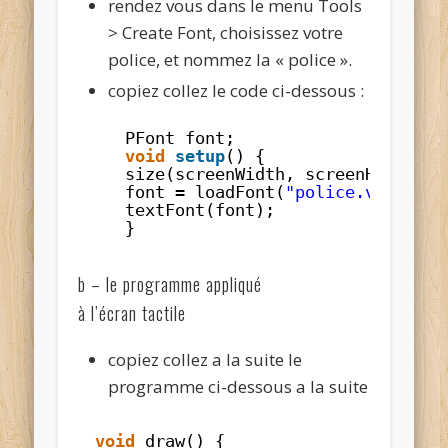
rendez vous dans le menu Tools
> Create Font, choisissez votre
police, et nommez la « police ».
copiez collez le code ci-dessous :
PFont font;
void
setup
() {
size(screenWidth, screenHeight, 
font 
=
loadFont(
"police.vlw"
);
textFont(font);
}
b – le programme appliqué
à l’écran tactile
copiez collez a la suite le
programme ci-dessous a la suite
void
draw() {