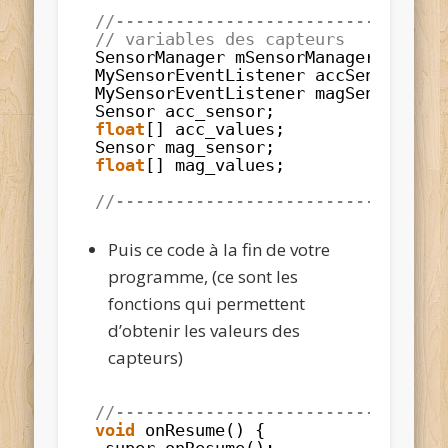
//---------------------------------
// variables des capteurs
SensorManager mSensorManager;
MySensorEventListener accSensorEven
MySensorEventListener magSensorEven
Sensor acc_sensor;
float
[] acc_values;
Sensor mag_sensor;
float
[] mag_values;
//---------------------------------
Puis ce code à la fin de votre
programme, (ce sont les
fonctions qui permettent
d’obtenir les valeurs des
capteurs)
//---------------------------------
void
onResume() {