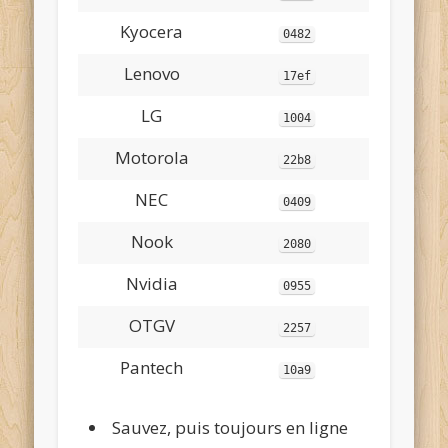
Kyocera
0482
Lenovo
17ef
LG
1004
Motorola
22b8
NEC
0409
Nook
2080
Nvidia
0955
OTGV
2257
Pantech
10a9
Sauvez, puis toujours en ligne