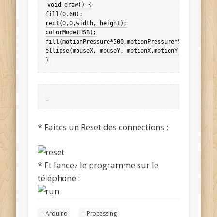
void draw() {

fill(0,60);

rect(0,0,width, height);

colorMode(HSB);

fill(motionPressure*500,motionPressure*500,255);

ellipse(mouseX, mouseY, motionX,motionY);

}
* Faites un Reset des connections :
* Et lancez le programme sur le
téléphone :
Arduino
Processing