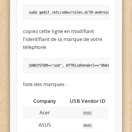
sudo gedit /etc/udev/rules.d/70-android.rules
copiez cette ligne en modifiant
l’identifiant de la marque de votre
téléphone
SUBSYSTEM=="usb", ATTR{idVendor}=="0bb4", MODE="0
liste des marques :
Company
USB Vendor ID
Acer
0502
ASUS
0b05