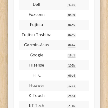
Dell
413c
Foxconn
0489
Fujitsu
04c5
Fujitsu Toshiba
04c5
Garmin-Asus
091e
Google
18d1
Hisense
109b
HTC
0bb4
Huawei
12d1
K-Touch
24e3
KT Tech
2116