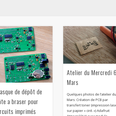
Atelier du Mercredi 
Mars
asque de dépôt de
Quelques photos de l’atelier du
âte a braser pour
Mars: Création de PCB par
transfert toner (impression las
ircuits imprimés
sur papier « ciré. ») Adafruit
Atmega32U4 avec module …