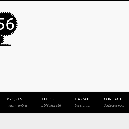
MakerSpace56
PROJETS
TUTOS
L’ASSO
CONTACT
…des membres
…DIY bien sûr!
Les statuts
Contactez-nous