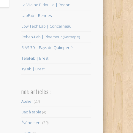
La Vilaine Bidouille | Redon
LabFab | Rennes
Low Tech Lab | Concarneau
Rehab-Lab | Ploemeur (Kerpape)
RIAS 3D | Pays de Quimperlé
TéléFab | Brest
TyFab | Brest
nos articles :
Atelier
(27)
Bac à sable
(4)
Évènement
(39)