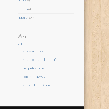
LIENS
(8)
Projets
(43)
Tutoriel
(27)
Wiki
Wiki
Nos Machines
Nos projets collaboratifs
Les petits tutos
LoRa/LoRaWAN
Notre bibliothèque