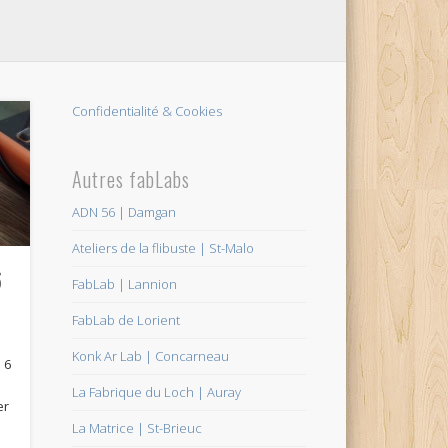
Confidentialité & Cookies
Autres fabLabs
ADN 56 | Damgan
Ateliers de la flibuste | St-Malo
6
FabLab | Lannion
FabLab de Lorient
Konk Ar Lab | Concarneau
 6
La Fabrique du Loch | Auray
er
La Matrice | St-Brieuc