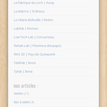
La Fabrique du Loch | Auray
La Matrice | St-Brieuc
La Vilaine Bidouille | Redon
LabFab | Rennes
Low Tech Lab | Concarneau
Rehab-Lab | Ploemeur (Kerpape)
RIAS 3D | Pays de Quimperlé
TéléFab | Brest
TyFab | Brest
nos articles :
Atelier
(27)
Bac à sable
(4)