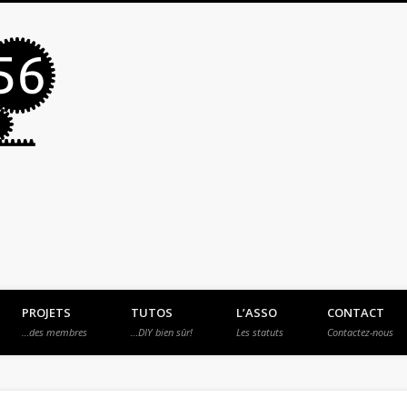
MakerSpace56
PROJETS
TUTOS
L’ASSO
CONTACT
…des membres
…DIY bien sûr!
Les statuts
Contactez-nous