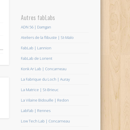
Autres fabLabs
ADN 56 | Damgan
Ateliers de la flibuste | St-Malo
FabLab | Lannion
FabLab de Lorient
Konk Ar Lab | Concarneau
La Fabrique du Loch | Auray
La Matrice | St-Brieuc
La Vilaine Bidouille | Redon
LabFab | Rennes
Low Tech Lab | Concarneau