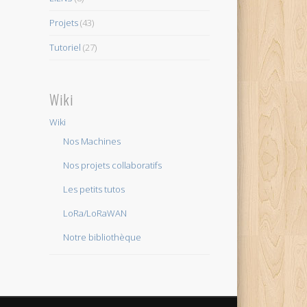
Projets
(43)
Tutoriel
(27)
Wiki
Wiki
Nos Machines
Nos projets collaboratifs
Les petits tutos
LoRa/LoRaWAN
Notre bibliothèque