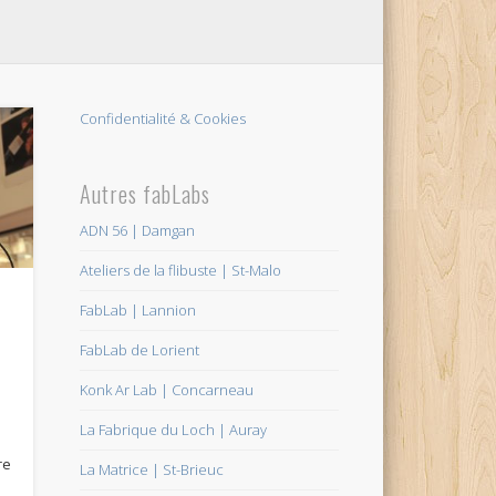
Confidentialité & Cookies
Autres fabLabs
ADN 56 | Damgan
Ateliers de la flibuste | St-Malo
FabLab | Lannion
FabLab de Lorient
Konk Ar Lab | Concarneau
La Fabrique du Loch | Auray
re
La Matrice | St-Brieuc