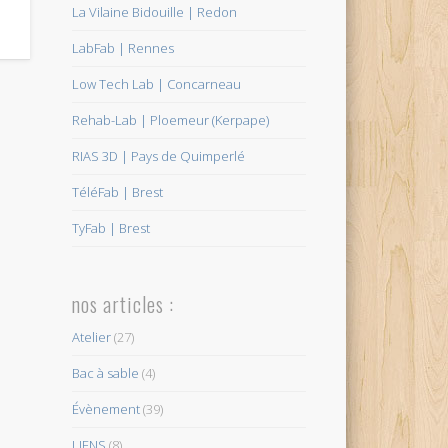
La Vilaine Bidouille | Redon
LabFab | Rennes
Low Tech Lab | Concarneau
Rehab-Lab | Ploemeur (Kerpape)
RIAS 3D | Pays de Quimperlé
TéléFab | Brest
TyFab | Brest
nos articles :
Atelier
(27)
Bac à sable
(4)
Évènement
(39)
LIENS
(8)