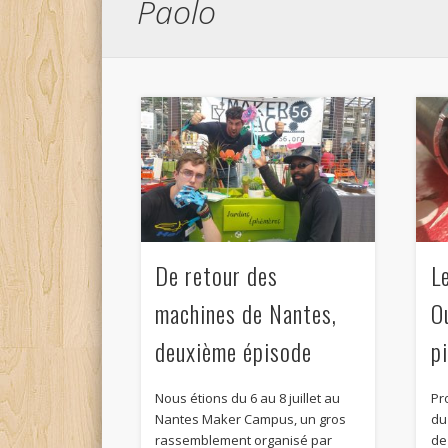
Paolo
De retour des
L
machines de Nantes,
O
deuxième épisode
p
Nous étions du 6 au 8 juillet au
Pro
Nantes Maker Campus, un gros
du
rassemblement organisé par
de