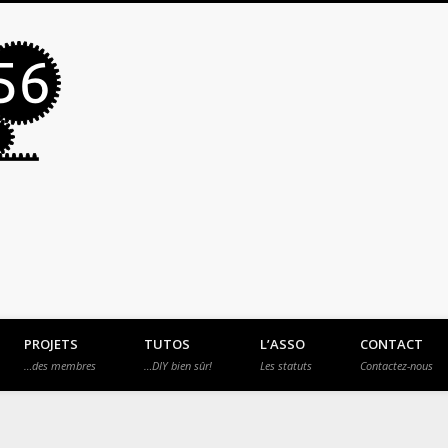
MakerSpace56
PROJETS
TUTOS
L’ASSO
CONTACT
…des membres
…DIY bien sûr!
Les statuts
Contactez-nous