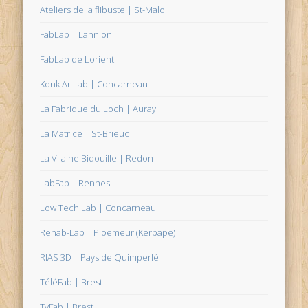
Ateliers de la flibuste | St-Malo
FabLab | Lannion
FabLab de Lorient
Konk Ar Lab | Concarneau
La Fabrique du Loch | Auray
La Matrice | St-Brieuc
La Vilaine Bidouille | Redon
LabFab | Rennes
Low Tech Lab | Concarneau
Rehab-Lab | Ploemeur (Kerpape)
RIAS 3D | Pays de Quimperlé
TéléFab | Brest
TyFab | Brest