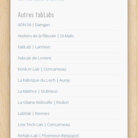
Autres fabLabs
ADN 56 | Damgan
Ateliers de la flibuste | St-Malo
FabLab | Lannion
FabLab de Lorient
Konk Ar Lab | Concarneau
La Fabrique du Loch | Auray
La Matrice | St-Brieuc
La Vilaine Bidouille | Redon
LabFab | Rennes
Low Tech Lab | Concarneau
Rehab-Lab | Ploemeur (Kerpape)