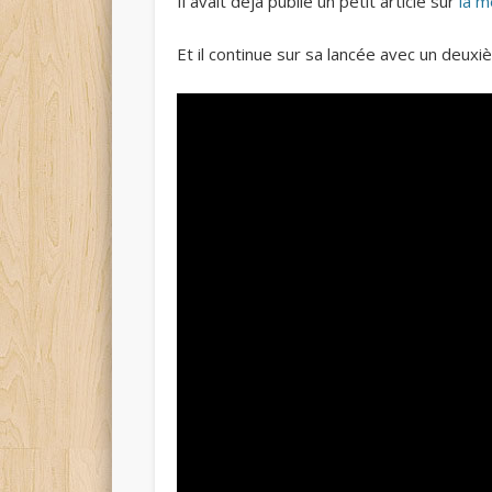
Il avait déjà publié un petit article sur
la m
Et il continue sur sa lancée avec un deux