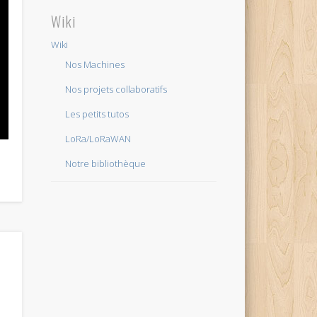
Wiki
Wiki
Nos Machines
Nos projets collaboratifs
Les petits tutos
LoRa/LoRaWAN
Notre bibliothèque