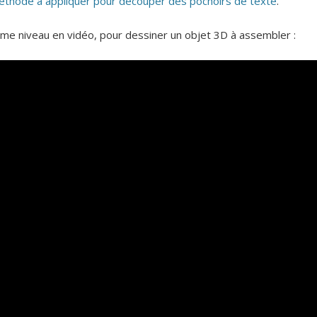
éthode a appliquer pour découper des pochoirs de texte
.
ième niveau en vidéo, pour dessiner un objet 3D à assembler :