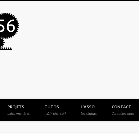
MakerSpace56
PROJETS
TUTOS
L’ASSO
CONTACT
…des membres
…DIY bien sûr!
Les statuts
Contactez-nous