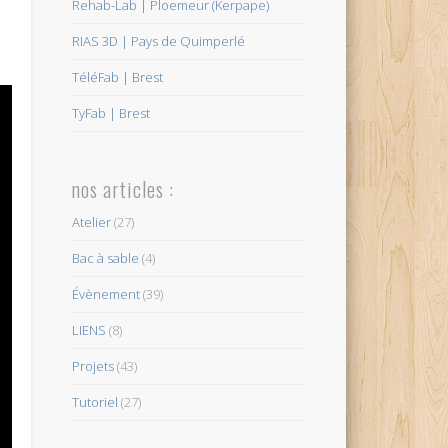
Rehab-Lab | Ploemeur (Kerpape)
RIAS 3D | Pays de Quimperlé
TéléFab | Brest
TyFab | Brest
nos articles :
Atelier
(27)
Bac à sable
(4)
Évènement
(39)
LIENS
(8)
Projets
(43)
Tutoriel
(27)