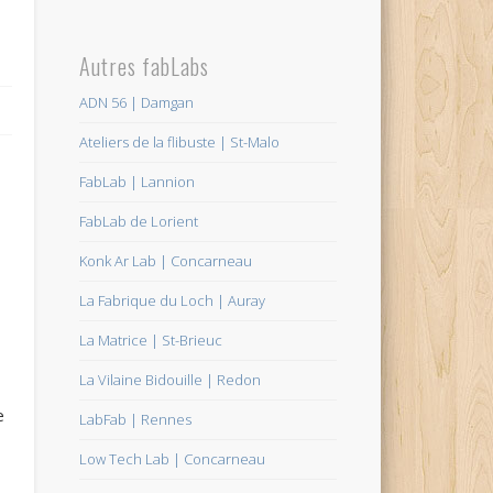
Autres fabLabs
ADN 56 | Damgan
Ateliers de la flibuste | St-Malo
FabLab | Lannion
FabLab de Lorient
Konk Ar Lab | Concarneau
La Fabrique du Loch | Auray
La Matrice | St-Brieuc
La Vilaine Bidouille | Redon
e
LabFab | Rennes
Low Tech Lab | Concarneau