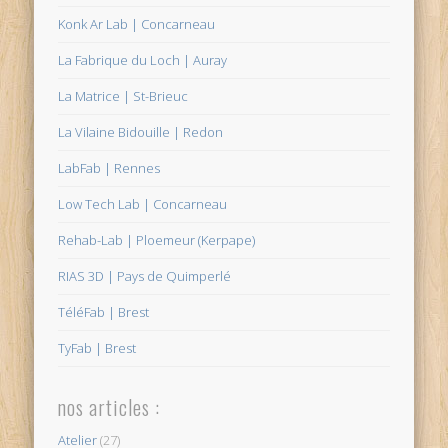
Konk Ar Lab | Concarneau
La Fabrique du Loch | Auray
La Matrice | St-Brieuc
La Vilaine Bidouille | Redon
LabFab | Rennes
Low Tech Lab | Concarneau
Rehab-Lab | Ploemeur (Kerpape)
RIAS 3D | Pays de Quimperlé
TéléFab | Brest
TyFab | Brest
nos articles :
Atelier
(27)