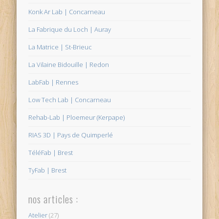
Konk Ar Lab | Concarneau
La Fabrique du Loch | Auray
La Matrice | St-Brieuc
La Vilaine Bidouille | Redon
LabFab | Rennes
Low Tech Lab | Concarneau
Rehab-Lab | Ploemeur (Kerpape)
RIAS 3D | Pays de Quimperlé
TéléFab | Brest
TyFab | Brest
nos articles :
Atelier
(27)