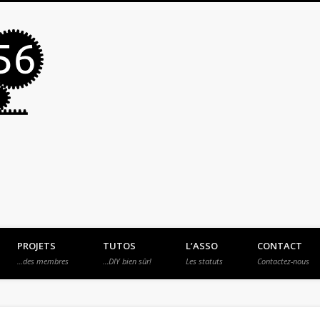
MakerSpace56
PROJETS
TUTOS
L’ASSO
CONTACT
…des membres
…DIY bien sûr!
Les statuts
Contactez-nous