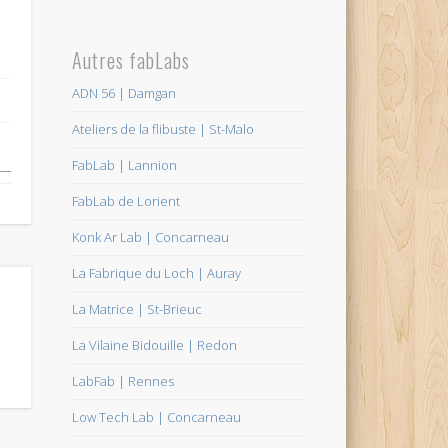
Autres fabLabs
ADN 56 | Damgan
Ateliers de la flibuste | St-Malo
FabLab | Lannion
FabLab de Lorient
Konk Ar Lab | Concarneau
La Fabrique du Loch | Auray
La Matrice | St-Brieuc
La Vilaine Bidouille | Redon
LabFab | Rennes
Low Tech Lab | Concarneau