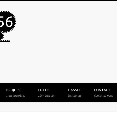
MakerSpace56
PROJETS
TUTOS
L’ASSO
CONTACT
…des membres
…DIY bien sûr!
Les statuts
Contactez-nous