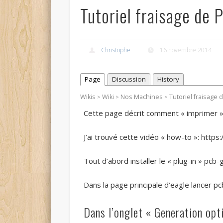
Tutoriel fraisage de 
Christophe
16 novembre 2014
Page
Discussion
History
Wikis
Wiki
Nos Machines
Tutoriel fraisage 
>
>
>
Cette page décrit comment « imprimer » 
J’ai trouvé cette vidéo « how-to »: h
Tout d’abord installer le « plug-in » pcb
Dans la page principale d’eagle lancer p
Dans l’onglet « Generation opt