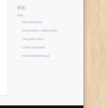
Wiki
Wiki
Nos Machines
Nos projets collaboratifs
Les petits tutos
LoRa/LoRaWAN
Notre bibliothèque