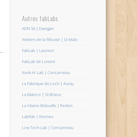
Autres fabLabs
ADN 56 | Damgan
Ateliers de la flibuste | St-Malo
FabLab | Lannion
FabLab de Lorient
Konk Ar Lab | Concarneau
La Fabrique du Loch | Auray
La Matrice | St-Brieuc
La Vilaine Bidouille | Redon
LabFab | Rennes
Low Tech Lab | Concarneau