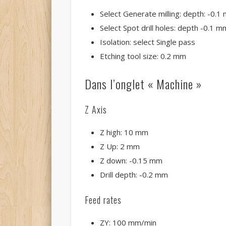
Select Generate milling: depth: -0.1
Select Spot drill holes: depth -0.1 m
Isolation: select Single pass
Etching tool size: 0.2 mm
Dans l’onglet « Machine »
Z Axis
Z high: 10 mm
Z Up: 2 mm
Z down: -0.15 mm
Drill depth: -0.2 mm
Feed rates
ZY: 100 mm/min