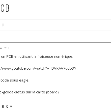
PCB
de PCB
un PCB en utilisant la fraiseuse numérique.
ttps://www.youtube.com/watch?v=DVKAV7udp3Y
-gcode sous eagle.
cb-gcode-setup sur la carte (board).
ions »