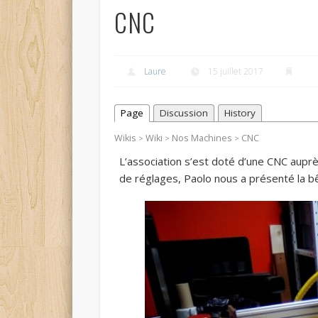
CNC
Laure
15 juillet 2017
Page
Discussion
History
Wikis
Wiki
Nos Machines
CNC
>
>
>
L’association s’est doté d’une CNC aupr
de réglages, Paolo nous a présenté la b