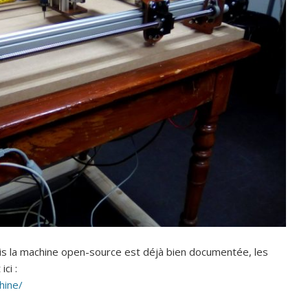
is la machine open-source est déjà bien documentée, les
ci :
hine/