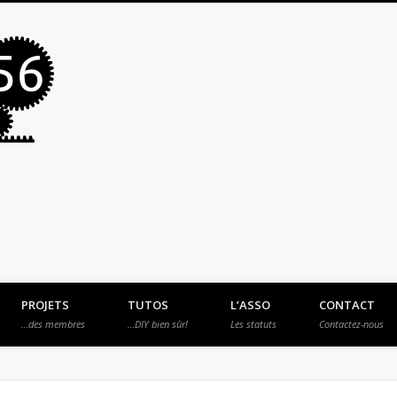
MakerSpace56
PROJETS
TUTOS
L’ASSO
CONTACT
…des membres
…DIY bien sûr!
Les statuts
Contactez-nous