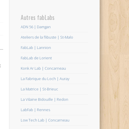
Autres fabLabs
ADN 56 | Damgan
Ateliers de la flibuste | St-Malo
FabLab | Lannion
FabLab de Lorient
t
Konk Ar Lab | Concarneau
La Fabrique du Loch | Auray
La Matrice | St-Brieuc
La Vilaine Bidouille | Redon
LabFab | Rennes
Low Tech Lab | Concarneau