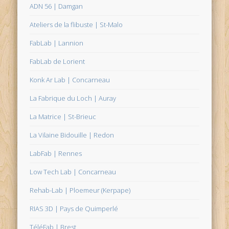
ADN 56 | Damgan
Ateliers de la flibuste | St-Malo
FabLab | Lannion
FabLab de Lorient
Konk Ar Lab | Concarneau
La Fabrique du Loch | Auray
La Matrice | St-Brieuc
La Vilaine Bidouille | Redon
LabFab | Rennes
Low Tech Lab | Concarneau
Rehab-Lab | Ploemeur (Kerpape)
RIAS 3D | Pays de Quimperlé
TéléFab | Brest