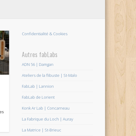
Confidentialité & Cookies
Autres fabLabs
ADN 56 | Damgan
Ateliers de la flibuste | St-Malo
FabLab | Lannion
FabLab de Lorient
Konk Ar Lab | Concarneau
nes
La Fabrique du Loch | Auray
La Matrice | St-Brieuc