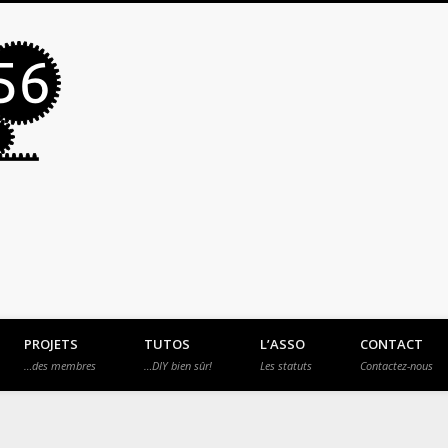
MakerSpace56
PROJETS
TUTOS
L’ASSO
CONTACT
…des membres
…DIY bien sûr!
Les statuts
Contactez-nous