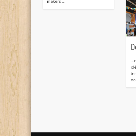
makers …
D
…n
idé
te
no