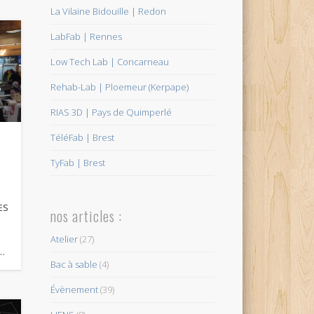
La Vilaine Bidouille | Redon
LabFab | Rennes
Low Tech Lab | Concarneau
Rehab-Lab | Ploemeur (Kerpape)
RIAS 3D | Pays de Quimperlé
TéléFab | Brest
TyFab | Brest
ES
nos articles :
Atelier
(27)
 …
Bac à sable
(4)
Évènement
(39)