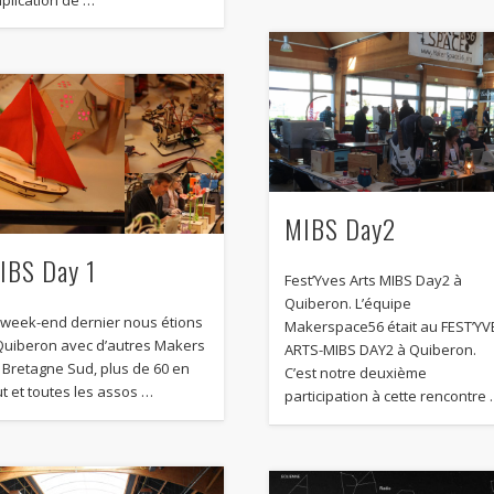
MIBS Day2
IBS Day 1
Fest’Yves Arts MIBS Day2 à
Quiberon. L’équipe
 week-end dernier nous étions
Makerspace56 était au FEST’YV
Quiberon avec d’autres Makers
ARTS-MIBS DAY2 à Quiberon.
 Bretagne Sud, plus de 60 en
C’est notre deuxième
ut et toutes les assos …
participation à cette rencontre