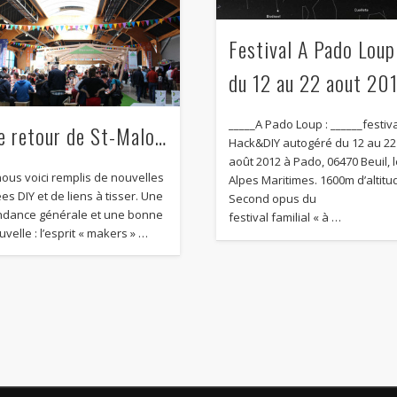
Festival A Pado Loup
du 12 au 22 aout 20
_____A Pado Loup : ______festiv
e retour de St-Malo…
Hack&DIY autogéré du 12 au 22
août 2012 à Pado, 06470 Beuil, 
ous voici remplis de nouvelles
Alpes Maritimes. 1600m d’altitu
es DIY et de liens à tisser. Une
Second opus du
ndance générale et une bonne
festival familial « à …
uvelle : l’esprit « makers » …