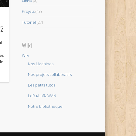
LIENS
(8)
Projets
(43)
Tutoriel
(27)
12
al
Wiki
les
Wiki
de
Nos Machines
Nos projets collaboratifs
Les petits tutos
LoRa/LoRaWAN
Notre bibliothèque