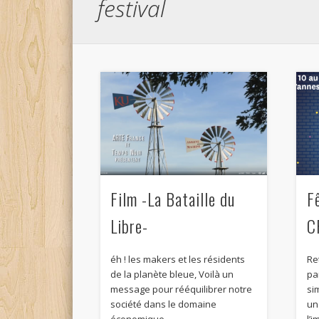
festival
Film -La Bataille du
F
Libre-
C
éh ! les makers et les résidents
Re
de la planète bleue, Voilà un
pa
message pour rééquilibrer notre
si
société dans le domaine
un
économique …
l’i