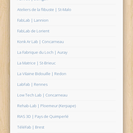
Ateliers de la flibuste | St-Malo
FabLab | Lannion
FabLab de Lorient
Konk Ar Lab | Concarneau
La Fabrique du Loch | Auray
La Matrice | St-Brieuc
La Vilaine Bidouille | Redon
LabFab | Rennes
Low Tech Lab | Concarneau
Rehab-Lab | Ploemeur (Kerpape)
RIAS 3D | Pays de Quimperlé
TéléFab | Brest