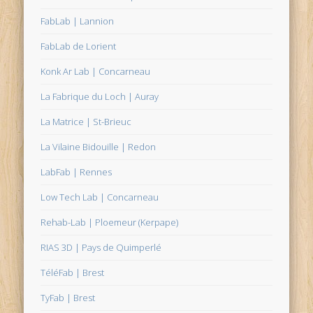
FabLab | Lannion
FabLab de Lorient
Konk Ar Lab | Concarneau
La Fabrique du Loch | Auray
La Matrice | St-Brieuc
La Vilaine Bidouille | Redon
LabFab | Rennes
Low Tech Lab | Concarneau
Rehab-Lab | Ploemeur (Kerpape)
RIAS 3D | Pays de Quimperlé
TéléFab | Brest
TyFab | Brest