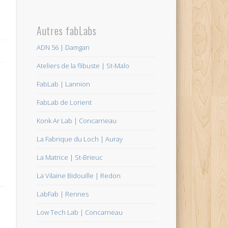
Autres fabLabs
ADN 56 | Damgan
Ateliers de la flibuste | St-Malo
FabLab | Lannion
FabLab de Lorient
Konk Ar Lab | Concarneau
La Fabrique du Loch | Auray
La Matrice | St-Brieuc
La Vilaine Bidouille | Redon
LabFab | Rennes
Low Tech Lab | Concarneau