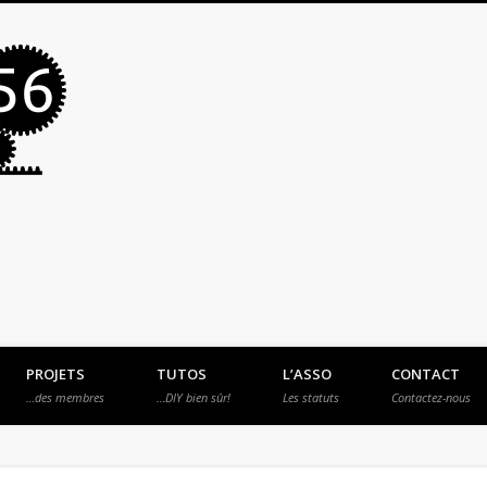
MakerSpace56
PROJETS
TUTOS
L’ASSO
CONTACT
…des membres
…DIY bien sûr!
Les statuts
Contactez-nous