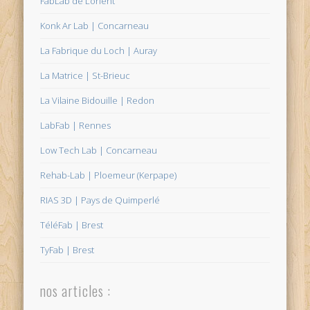
FabLab de Lorient
Konk Ar Lab | Concarneau
La Fabrique du Loch | Auray
La Matrice | St-Brieuc
La Vilaine Bidouille | Redon
LabFab | Rennes
Low Tech Lab | Concarneau
Rehab-Lab | Ploemeur (Kerpape)
RIAS 3D | Pays de Quimperlé
TéléFab | Brest
TyFab | Brest
nos articles :