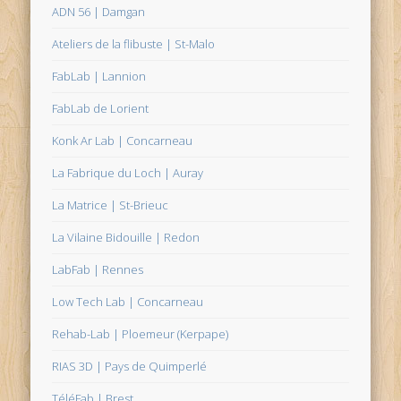
ADN 56 | Damgan
Ateliers de la flibuste | St-Malo
FabLab | Lannion
FabLab de Lorient
Konk Ar Lab | Concarneau
La Fabrique du Loch | Auray
La Matrice | St-Brieuc
La Vilaine Bidouille | Redon
LabFab | Rennes
Low Tech Lab | Concarneau
Rehab-Lab | Ploemeur (Kerpape)
RIAS 3D | Pays de Quimperlé
TéléFab | Brest