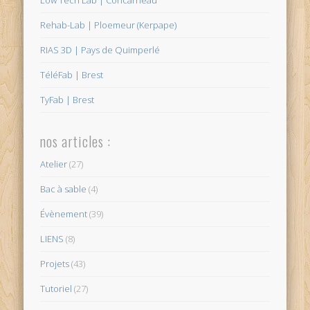
Low Tech Lab | Concarneau
Rehab-Lab | Ploemeur (Kerpape)
RIAS 3D | Pays de Quimperlé
TéléFab | Brest
TyFab | Brest
nos articles :
Atelier
(27)
Bac à sable
(4)
Évènement
(39)
LIENS
(8)
Projets
(43)
Tutoriel
(27)