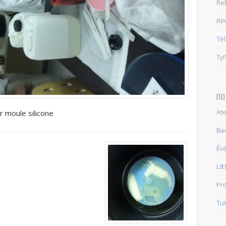
Re
RI
Tél
TyF
no
Ate
r moule silicone
Bac
Év
LI
Pro
Tut