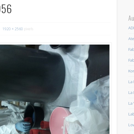
056
Au
AD
1920 × 2560
pixels
Ate
Fa
Fab
Ko
La 
La 
La 
La
Lo