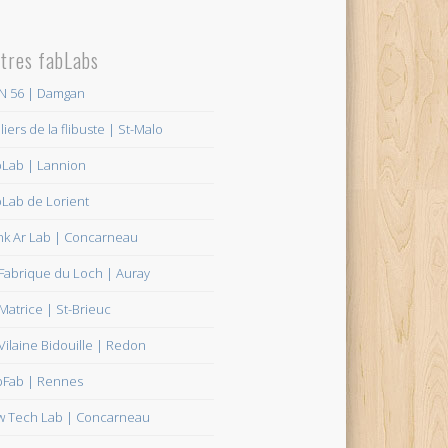
tres fabLabs
N 56 | Damgan
liers de la flibuste | St-Malo
bLab | Lannion
Lab de Lorient
nk Ar Lab | Concarneau
Fabrique du Loch | Auray
Matrice | St-Brieuc
Vilaine Bidouille | Redon
bFab | Rennes
w Tech Lab | Concarneau