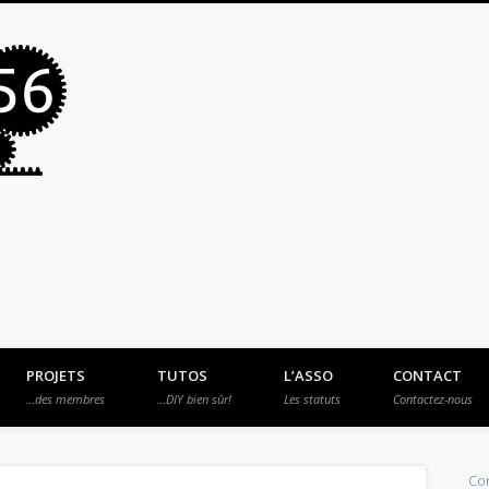
MakerSpace56
PROJETS
TUTOS
L’ASSO
CONTACT
…des membres
…DIY bien sûr!
Les statuts
Contactez-nous
Con