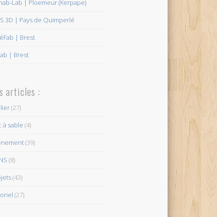
hab-Lab | Ploemeur (Kerpape)
AS 3D | Pays de Quimperlé
éFab | Brest
ab | Brest
s articles :
lier
(27)
 à sable
(4)
ènement
(39)
ENS
(8)
jets
(43)
oriel
(27)