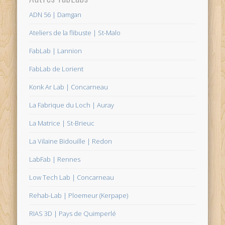
ADN 56 | Damgan
Ateliers de la flibuste | St-Malo
FabLab | Lannion
FabLab de Lorient
Konk Ar Lab | Concarneau
La Fabrique du Loch | Auray
La Matrice | St-Brieuc
La Vilaine Bidouille | Redon
LabFab | Rennes
Low Tech Lab | Concarneau
Rehab-Lab | Ploemeur (Kerpape)
RIAS 3D | Pays de Quimperlé