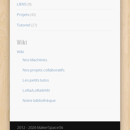
LIENS
(8)
Projets
(43)
Tutoriel
(27)
Wiki
Wiki
Nos Machines
Nos projets collaboratifs
Les petits tutos
LoRa/LoRaWAN
Notre bibliothèque
2012 - 2026 MakerSpace56