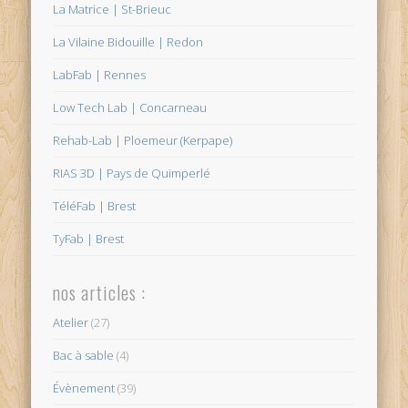
La Matrice | St-Brieuc
La Vilaine Bidouille | Redon
LabFab | Rennes
Low Tech Lab | Concarneau
Rehab-Lab | Ploemeur (Kerpape)
RIAS 3D | Pays de Quimperlé
TéléFab | Brest
TyFab | Brest
nos articles :
Atelier
(27)
Bac à sable
(4)
Évènement
(39)