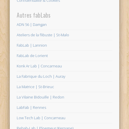
Confidentialité & Cookies
Autres fabLabs
ADN 56 | Damgan
Ateliers de la flibuste | St-Malo
FabLab | Lannion
FabLab de Lorient
Konk Ar Lab | Concarneau
La Fabrique du Loch | Auray
La Matrice | St-Brieuc
La Vilaine Bidouille | Redon
LabFab | Rennes
Low Tech Lab | Concarneau
Rehab-Lab | Ploemeur (Kerpape)