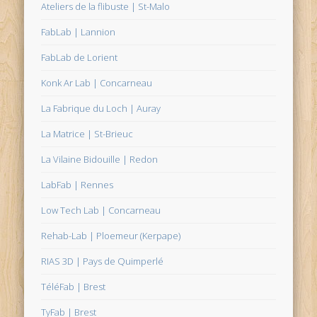
Ateliers de la flibuste | St-Malo
FabLab | Lannion
FabLab de Lorient
Konk Ar Lab | Concarneau
La Fabrique du Loch | Auray
La Matrice | St-Brieuc
La Vilaine Bidouille | Redon
LabFab | Rennes
Low Tech Lab | Concarneau
Rehab-Lab | Ploemeur (Kerpape)
RIAS 3D | Pays de Quimperlé
TéléFab | Brest
TyFab | Brest