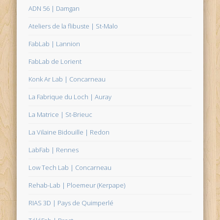
ADN 56 | Damgan
Ateliers de la flibuste | St-Malo
FabLab | Lannion
FabLab de Lorient
Konk Ar Lab | Concarneau
La Fabrique du Loch | Auray
La Matrice | St-Brieuc
La Vilaine Bidouille | Redon
LabFab | Rennes
Low Tech Lab | Concarneau
Rehab-Lab | Ploemeur (Kerpape)
RIAS 3D | Pays de Quimperlé