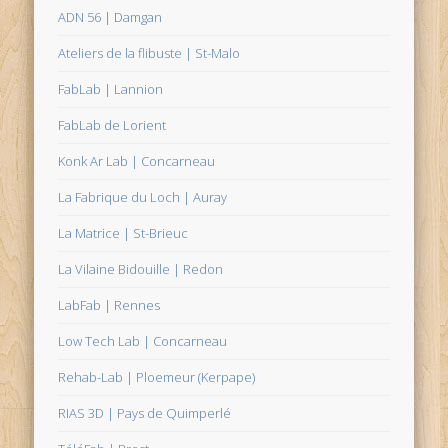
ADN 56 | Damgan
Ateliers de la flibuste | St-Malo
FabLab | Lannion
FabLab de Lorient
Konk Ar Lab | Concarneau
La Fabrique du Loch | Auray
La Matrice | St-Brieuc
La Vilaine Bidouille | Redon
LabFab | Rennes
Low Tech Lab | Concarneau
Rehab-Lab | Ploemeur (Kerpape)
RIAS 3D | Pays de Quimperlé