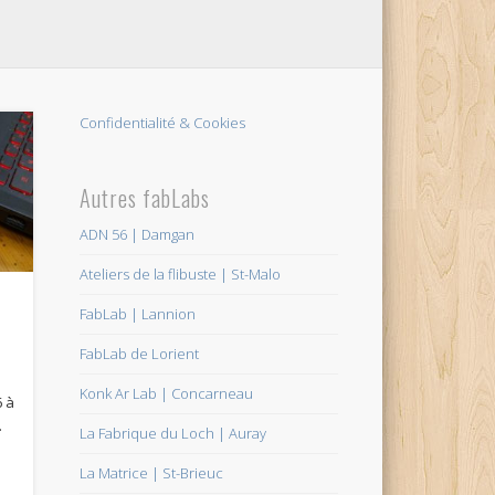
Confidentialité & Cookies
Autres fabLabs
ADN 56 | Damgan
Ateliers de la flibuste | St-Malo
FabLab | Lannion
FabLab de Lorient
Konk Ar Lab | Concarneau
 à
.
La Fabrique du Loch | Auray
La Matrice | St-Brieuc