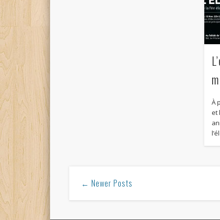
L’
m
À 
et
an
l’é
← Newer Posts