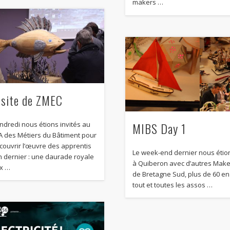
makers …
isite de ZMEC
MIBS Day 1
ndredi nous étions invités au
A des Métiers du Bâtiment pour
couvrir l’œuvre des apprentis
Le week-end dernier nous étio
an dernier : une daurade royale
à Quiberon avec d’autres Mak
x …
de Bretagne Sud, plus de 60 en
tout et toutes les assos …