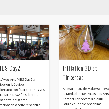
IBS Day2
Initiation 3D et
Tinkercad
st’Yves Arts MIBS Day2 à
iberon. L’équipe
Animation 3D de Makerspace56
kerspace56 était au FEST’YVES
la Médiathèque Palais des Arts
TS-MIBS DAY2 à Quiberon.
Samedi 1er décemdre 2018,
est notre deuxième
Laure et Sophie ont animé
rticipation à cette rencontre …
l’atelier d’initiation à …