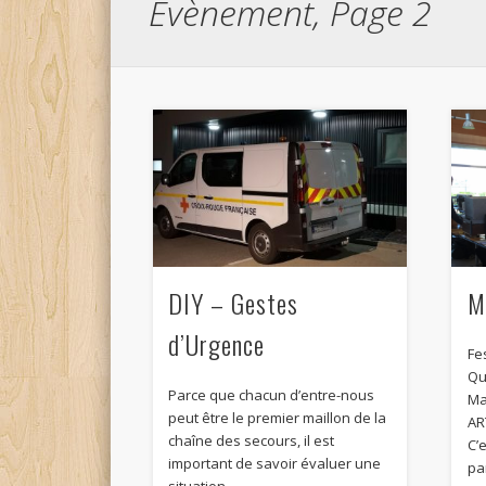
Évènement, Page 2
DIY – Gestes
M
d’Urgence
Fe
Qu
Parce que chacun d’entre-nous
Ma
peut être le premier maillon de la
AR
chaîne des secours, il est
C’
important de savoir évaluer une
pa
situation …