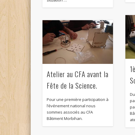
1
Atelier au CFA avant la
S
Fête de la Science.
Du
Pour une première participation à
pa
l’événement national nous
pa
sommes associés au CFA
Bâ
Bâtiment Morbihan.
at