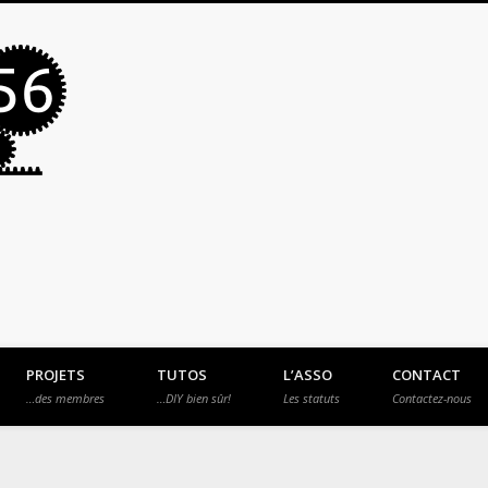
MakerSpace56
PROJETS
TUTOS
L’ASSO
CONTACT
…des membres
…DIY bien sûr!
Les statuts
Contactez-nous