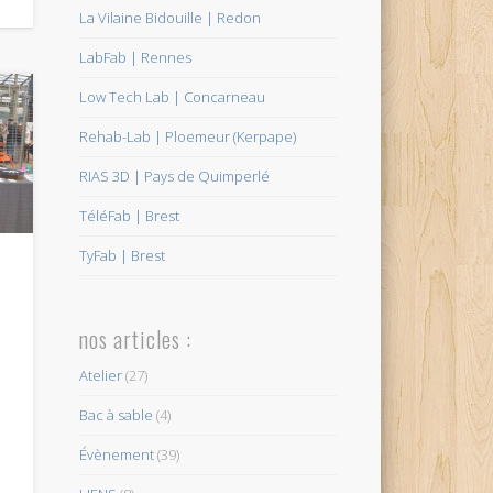
La Vilaine Bidouille | Redon
LabFab | Rennes
Low Tech Lab | Concarneau
Rehab-Lab | Ploemeur (Kerpape)
RIAS 3D | Pays de Quimperlé
TéléFab | Brest
TyFab | Brest
nos articles :
Atelier
(27)
Bac à sable
(4)
s
Évènement
(39)