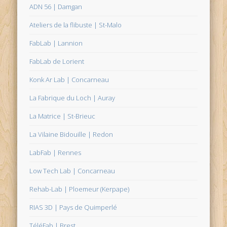
ADN 56 | Damgan
Ateliers de la flibuste | St-Malo
FabLab | Lannion
FabLab de Lorient
Konk Ar Lab | Concarneau
La Fabrique du Loch | Auray
La Matrice | St-Brieuc
La Vilaine Bidouille | Redon
LabFab | Rennes
Low Tech Lab | Concarneau
Rehab-Lab | Ploemeur (Kerpape)
RIAS 3D | Pays de Quimperlé
TéléFab | Brest