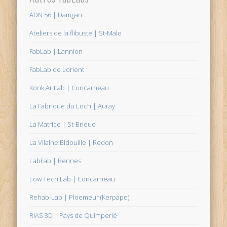
ADN 56 | Damgan
Ateliers de la flibuste | St-Malo
FabLab | Lannion
FabLab de Lorient
Konk Ar Lab | Concarneau
La Fabrique du Loch | Auray
La Matrice | St-Brieuc
La Vilaine Bidouille | Redon
LabFab | Rennes
Low Tech Lab | Concarneau
Rehab-Lab | Ploemeur (Kerpape)
RIAS 3D | Pays de Quimperlé