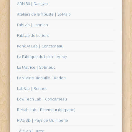
ADN 56 | Damgan
Ateliers de la flibuste | St-Malo
FabLab | Lannion
FabLab de Lorient
Konk Ar Lab | Concarneau
La Fabrique du Loch | Auray
La Matrice | St-Brieuc
La Vilaine Bidouille | Redon
LabFab | Rennes
Low Tech Lab | Concarneau
Rehab-Lab | Ploemeur (Kerpape)
RIAS 3D | Pays de Quimperlé
TéléFab | Brest