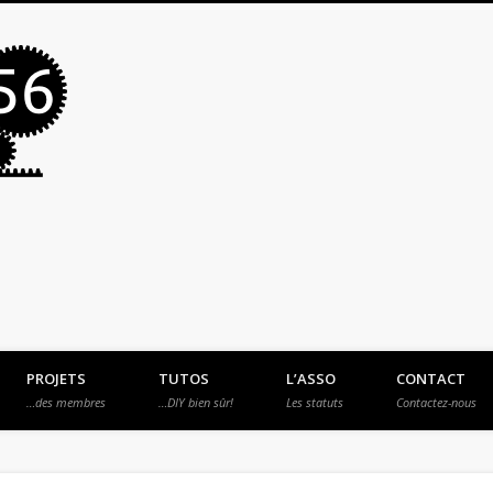
MakerSpace56
PROJETS
TUTOS
L’ASSO
CONTACT
…des membres
…DIY bien sûr!
Les statuts
Contactez-nous