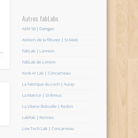
Autres fabLabs
ADN 56 | Damgan
Ateliers de la flibuste | St-Malo
FabLab | Lannion
FabLab de Lorient
Konk Ar Lab | Concarneau
La Fabrique du Loch | Auray
La Matrice | St-Brieuc
La Vilaine Bidouille | Redon
LabFab | Rennes
Low Tech Lab | Concarneau