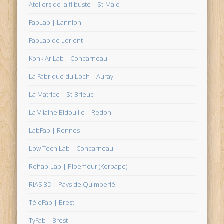
Ateliers de la flibuste | St-Malo
FabLab | Lannion
FabLab de Lorient
Konk Ar Lab | Concarneau
La Fabrique du Loch | Auray
La Matrice | St-Brieuc
La Vilaine Bidouille | Redon
LabFab | Rennes
Low Tech Lab | Concarneau
Rehab-Lab | Ploemeur (Kerpape)
RIAS 3D | Pays de Quimperlé
TéléFab | Brest
TyFab | Brest