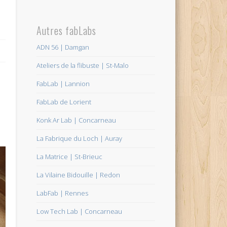
Autres fabLabs
ADN 56 | Damgan
Ateliers de la flibuste | St-Malo
FabLab | Lannion
FabLab de Lorient
Konk Ar Lab | Concarneau
La Fabrique du Loch | Auray
La Matrice | St-Brieuc
La Vilaine Bidouille | Redon
LabFab | Rennes
Low Tech Lab | Concarneau