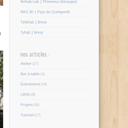
Rehab-Lab | Ploemeur (Kerpape)
RIAS 3D | Pays de Quimperlé
TéléFab | Brest
TyFab | Brest
t
nos articles :
Atelier
(27)
Bac à sable
(4)
Évènement
(39)
LIENS
(8)
Projets
(43)
Tutoriel
(27)