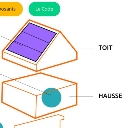
posants
Le Code