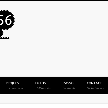
MakerSpace56
PROJETS
TUTOS
L’ASSO
CONTACT
…des membres
…DIY bien sûr!
Les statuts
Contactez-nous